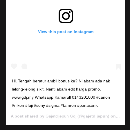
View this post on Instagram
Hi. Tengah beratur ambil bonus ke? Ni abam ada nak
lelong-lelong sikit. Nanti abam edit harga promo.
www.gdj.my Whatsapp Kamarull 0143201000 #canon
#nikon #fuji #sony #sigma #tamron #panasonic
A post shared by
Gajetdijepun Gdj
(@gajetdijepun) on
Jan 7,