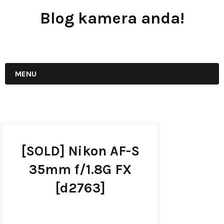
Blog kamera anda!
JUAL - BELI - SEWA PERALATAN KAMERA
MENU
[SOLD] Nikon AF-S
35mm f/1.8G FX
[d2763]