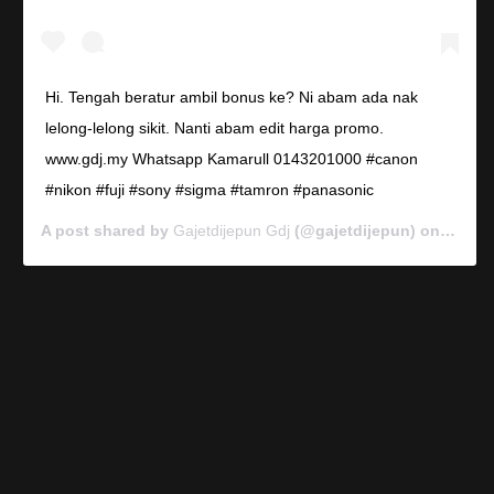
Hi. Tengah beratur ambil bonus ke? Ni abam ada nak
lelong-lelong sikit. Nanti abam edit harga promo.
www.gdj.my Whatsapp Kamarull 0143201000 #canon
#nikon #fuji #sony #sigma #tamron #panasonic
A post shared by
Gajetdijepun Gdj
(@gajetdijepun) on
Jan 7,