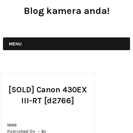
Blog kamera anda!
JUAL - BELI - SEWA PERALATAN KAMERA
MENU
[SOLD] Canon 430EX
III-RT [d2766]
1000
Published On
By