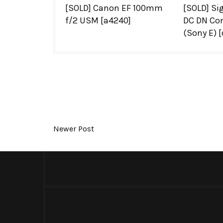
[SOLD] Canon EF 100mm
[SOLD] S
f/2 USM [a4240]
DC DN Co
(Sony E) 
Newer Post