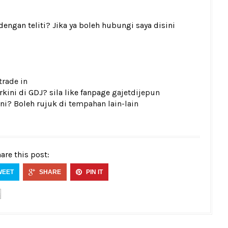
gan teliti? Jika ya boleh hubungi saya disini
trade in
kini di GDJ? sila like fanpage
gajetdijepun
ni? Boleh rujuk di
tempahan lain-lain
are this post:
WEET
SHARE
PIN IT