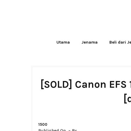
Utama
Jenama
Beli dari 
[SOLD] Canon EFS
[
1500
Published On
By