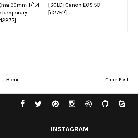
igma 30mm f/1.4
[SOLD] Canon EOS 5D
ntemporary
[d2752]
[d2877]
Home
Older Post
INSTAGRAM