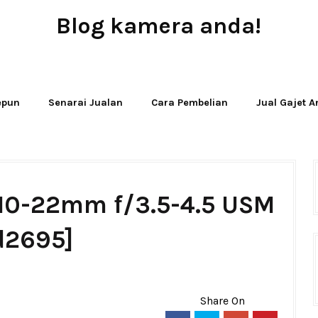
Blog kamera anda!
JUAL - BELI - SEWA PERALATAN KAMERA
Jepun
Senarai Jualan
Cara Pembelian
Jual Gajet 
 10-22mm f/3.5-4.5 USM
d2695]