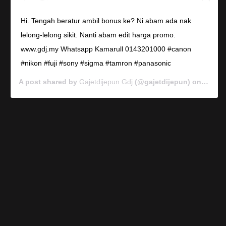
Hi. Tengah beratur ambil bonus ke? Ni abam ada nak
lelong-lelong sikit. Nanti abam edit harga promo.
www.gdj.my Whatsapp Kamarull 0143201000 #canon
#nikon #fuji #sony #sigma #tamron #panasonic
A post shared by
Gajetdijepun Gdj
(@gajetdijepun) on
Jan 7,