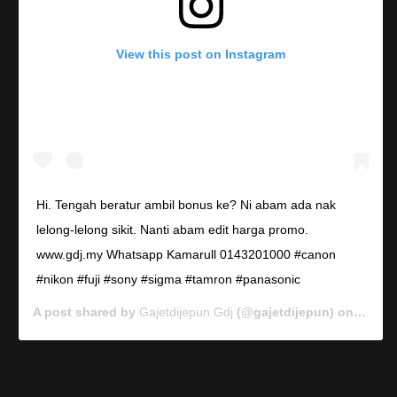
View this post on Instagram
Hi. Tengah beratur ambil bonus ke? Ni abam ada nak
lelong-lelong sikit. Nanti abam edit harga promo.
www.gdj.my Whatsapp Kamarull 0143201000 #canon
#nikon #fuji #sony #sigma #tamron #panasonic
A post shared by
Gajetdijepun Gdj
(@gajetdijepun) on
Jan 7,