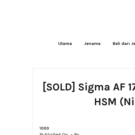
Utama
Jenama
Beli dari 
[SOLD] Sigma AF 
HSM (Ni
1000
Published On
By