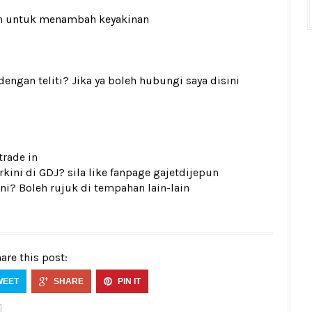
n
untuk menambah keyakinan
gan teliti? Jika ya boleh hubungi saya disini
trade in
kini di GDJ? sila like fanpage
gajetdijepun
ni? Boleh rujuk di
tempahan lain-lain
are this post:
WEET
SHARE
PIN IT