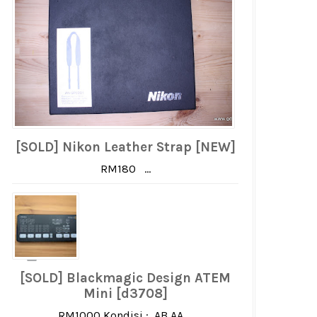
[SOLD] Nikon Leather Strap [NEW]
RM180 ...
[SOLD] Blackmagic Design ATEM
Mini [d3708]
RM1000 Kondisi : AB AA ...