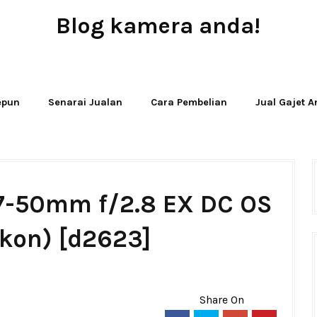
Blog kamera anda!
JUAL - BELI - SEWA PERALATAN KAMERA
Jepun
Senarai Jualan
Cara Pembelian
Jual Gajet 
17-50mm f/2.8 EX DC OS
kon) [d2623]