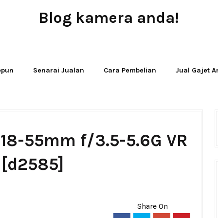
Blog kamera anda!
JUAL - BELI - SEWA PERALATAN KAMERA
Jepun
Senarai Jualan
Cara Pembelian
Jual Gajet 
 18-55mm f/3.5-5.6G VR
 [d2585]