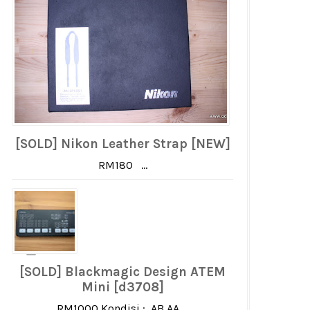
[SOLD] Nikon Leather Strap [NEW]
RM180 ...
[SOLD] Blackmagic Design ATEM
Mini [d3708]
RM1000 Kondisi : AB AA ...