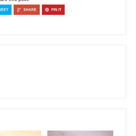
WEET
SHARE
PIN IT