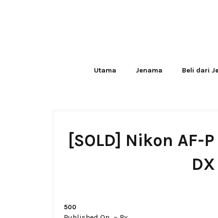
Utama
Jenama
Beli dari 
[SOLD] Nikon AF-P
DX
500
Published On
By