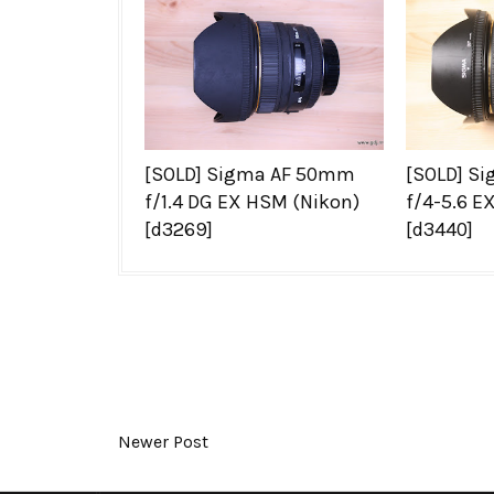
[SOLD] Sigma AF 50mm
[SOLD] S
f/1.4 DG EX HSM (Nikon)
f/4-5.6 E
[d3269]
[d3440]
Newer Post