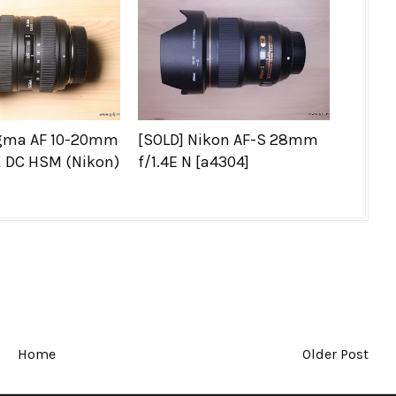
igma AF 10-20mm
[SOLD] Nikon AF-S 28mm
X DC HSM (Nikon)
f/1.4E N [a4304]
Home
Older Post