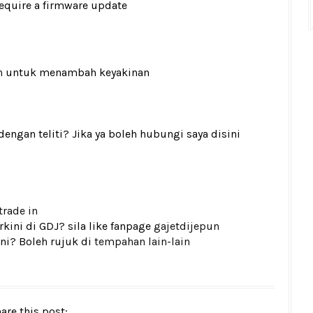
equire a firmware update
n
untuk menambah keyakinan
gan teliti? Jika ya boleh hubungi saya disini
trade in
kini di GDJ? sila like fanpage
gajetdijepun
ni? Boleh rujuk di
tempahan lain-lain
are this post: