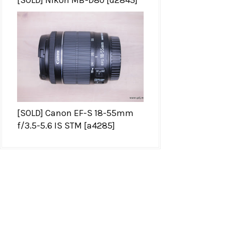
[SOLD] Nikon MB-D80 [d2845]
[SOLD] Canon EF-S 18-55mm
f/3.5-5.6 IS STM [a4285]