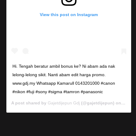
View this post on Instagram
Hi. Tengah beratur ambil bonus ke? Ni abam ada nak
lelong-lelong sikit. Nanti abam edit harga promo.
www.gdj.my Whatsapp Kamarull 0143201000 #canon
#nikon #fuji #sony #sigma #tamron #panasonic
A post shared by
Gajetdijepun Gdj
(@gajetdijepun) on
Jan 7,