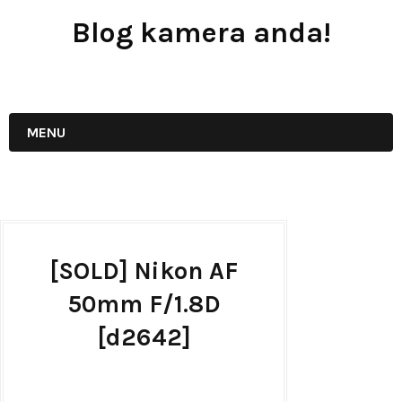
Blog kamera anda!
JUAL - BELI - SEWA PERALATAN KAMERA
MENU
[SOLD] Nikon AF
50mm F/1.8D
[d2642]