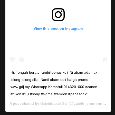
View this post on Instagram
Hi. Tengah beratur ambil bonus ke? Ni abam ada nak
lelong-lelong sikit. Nanti abam edit harga promo.
www.gdj.my Whatsapp Kamarull 0143201000 #canon
#nikon #fuji #sony #sigma #tamron #panasonic
A post shared by
Gajetdijepun Gdj
(@gajetdijepun) on
Jan 7,