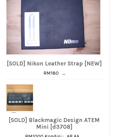
[SOLD] Nikon Leather Strap [NEW]
RM180 ...
[SOLD] Blackmagic Design ATEM
Mini [d3708]
RM1000 Kondisi : AB AA ...