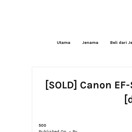
Utama
Jenama
Beli dari 
[SOLD] Canon EF-
[
500
Published On
By