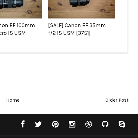
anon EF 100mm
[SALE] Canon EF 35mm
cro IS USM
f/2 IS USM [3751]
Home
Older Post