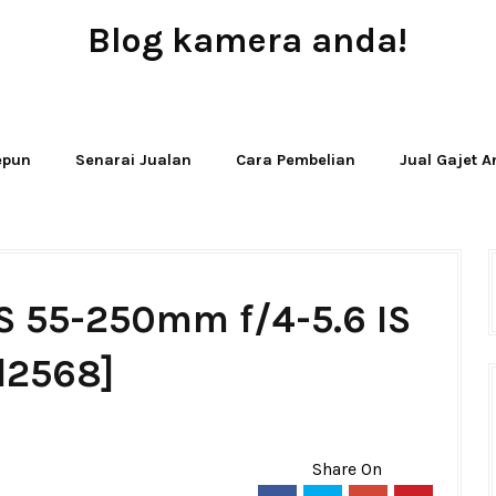
Blog kamera anda!
JUAL - BELI - SEWA PERALATAN KAMERA
Jepun
Senarai Jualan
Cara Pembelian
Jual Gajet 
S 55-250mm f/4-5.6 IS
d2568]