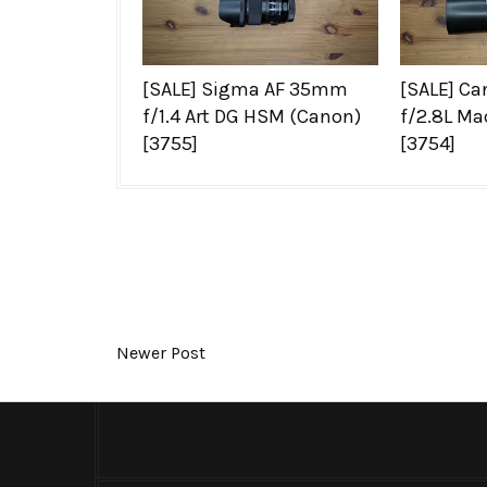
[SALE] Sigma AF 35mm
[SALE] C
f/1.4 Art DG HSM (Canon)
f/2.8L Ma
[3755]
[3754]
Newer Post