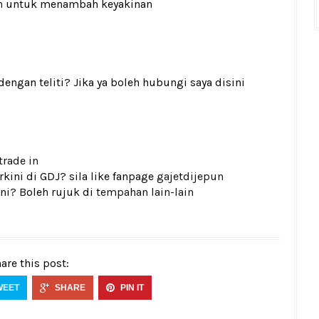
n
untuk menambah keyakinan
gan teliti? Jika ya boleh hubungi saya disini
trade in
kini di GDJ? sila like fanpage
gajetdijepun
ni? Boleh rujuk di
tempahan lain-lain
are this post:
WEET
SHARE
PIN IT