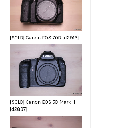
[SOLD] Canon EOS 70D [d2913]
[SOLD] Canon EOS 5D Mark II
[d2837]