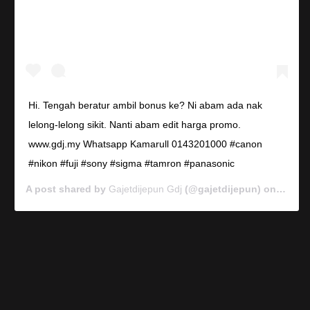
Hi. Tengah beratur ambil bonus ke? Ni abam ada nak
lelong-lelong sikit. Nanti abam edit harga promo.
www.gdj.my Whatsapp Kamarull 0143201000 #canon
#nikon #fuji #sony #sigma #tamron #panasonic
A post shared by
Gajetdijepun Gdj
(@gajetdijepun) on
Jan 7,