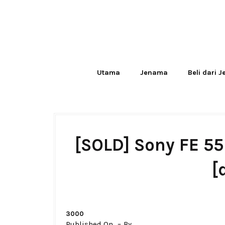
Utama
Jenama
Beli dari 
[SOLD] Sony FE 5
[
3000
Published On
By