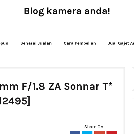
Blog kamera anda!
JUAL - BELI - SEWA PERALATAN KAMERA
Jepun
Senarai Jualan
Cara Pembelian
Jual Gajet 
5mm F/1.8 ZA Sonnar T*
d2495]