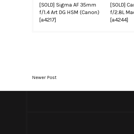
[SOLD] Sigma AF 35mm
[SOLD] C
f/1.4 Art DG HSM (Canon)
f/2.8L Ma
[a4217]
[a4244]
Newer Post