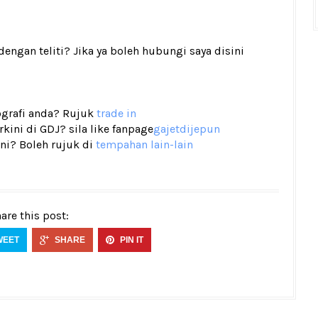
gan teliti? Jika ya boleh hubungi saya disini
tografi anda? Rujuk
trade in
ini di GDJ? sila like fanpage
gajetdijepun
ni? Boleh rujuk di
tempahan lain-lain
are this post:
WEET
SHARE
PIN IT