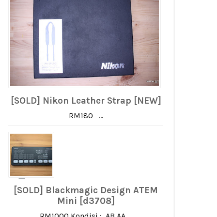
[SOLD] Nikon Leather Strap [NEW]
RM180 ...
[SOLD] Blackmagic Design ATEM
Mini [d3708]
RM1000 Kondisi : AB AA ...