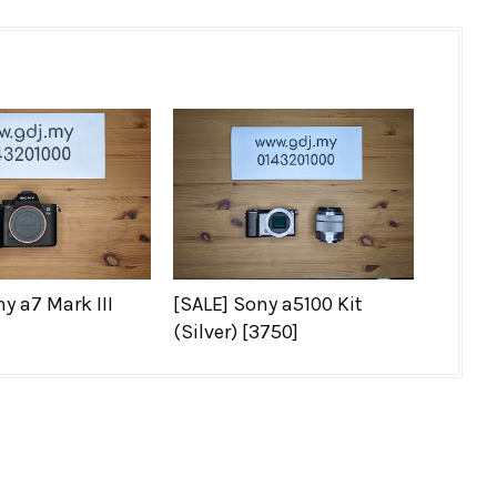
y a7 Mark III
[SALE] Sony a5100 Kit
(Silver) [3750]