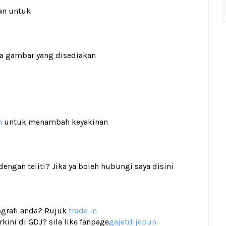
an untuk
ada gambar yang disediakan
n
untuk menambah keyakinan
gan teliti? Jika ya boleh hubungi saya disini
tografi anda? Rujuk
trade in
ini di GDJ? sila like fanpage
gajetdijepun