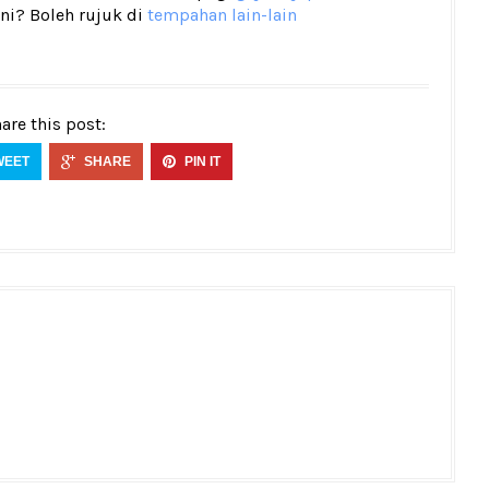
ni? Boleh rujuk di
tempahan lain-lain
are this post:
WEET
SHARE
PIN IT