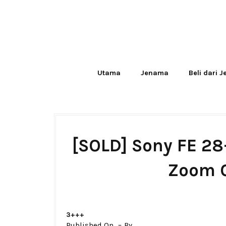
Utama
Jenama
Beli dari 
[SOLD] Sony FE 2
Zoom O
3+++
Published On
By