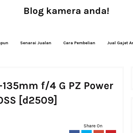
Blog kamera anda!
JUAL - BELI - SEWA PERALATAN KAMERA
Jepun
Senarai Jualan
Cara Pembelian
Jual Gajet 
8-135mm f/4 G PZ Power
SS [d2509]