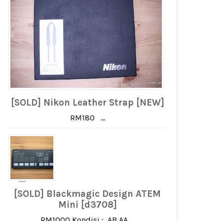
[SOLD] Nikon Leather Strap [NEW]
engan
RM180 ...
[SOLD] Blackmagic Design ATEM
Mini [d3708]
RM1000 Kondisi : AB AA ...