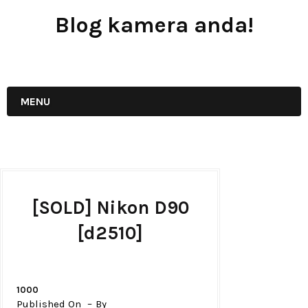
Blog kamera anda!
JUAL - BELI - SEWA PERALATAN KAMERA
MENU
[SOLD] Nikon D90
[d2510]
1000
Published On
By