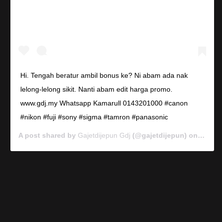
Hi. Tengah beratur ambil bonus ke? Ni abam ada nak
lelong-lelong sikit. Nanti abam edit harga promo.
www.gdj.my Whatsapp Kamarull 0143201000 #canon
#nikon #fuji #sony #sigma #tamron #panasonic
A post shared by
Gajetdijepun Gdj
(@gajetdijepun) on
Jan 7,