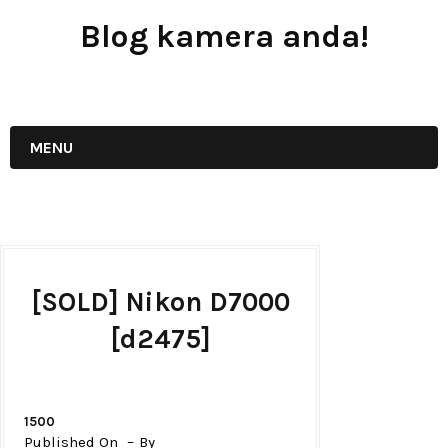
Blog kamera anda!
JUAL - BELI - SEWA PERALATAN KAMERA
MENU
[SOLD] Nikon D7000
[d2475]
1500
Published On
By