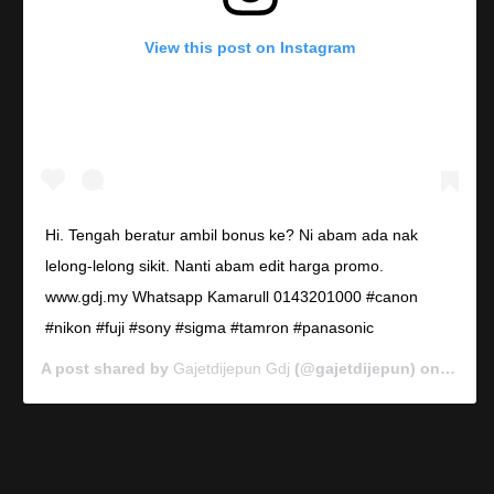
View this post on Instagram
Hi. Tengah beratur ambil bonus ke? Ni abam ada nak
lelong-lelong sikit. Nanti abam edit harga promo.
www.gdj.my Whatsapp Kamarull 0143201000 #canon
#nikon #fuji #sony #sigma #tamron #panasonic
A post shared by
Gajetdijepun Gdj
(@gajetdijepun) on
Jan 7,