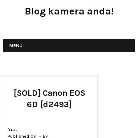
Blog kamera anda!
JUAL - BELI - SEWA PERALATAN KAMERA
MENU
[SOLD] Canon EOS
6D [d2493]
3+++
Published On
By