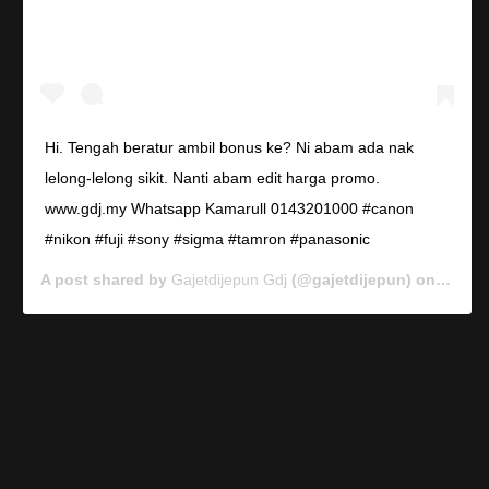
Hi. Tengah beratur ambil bonus ke? Ni abam ada nak
lelong-lelong sikit. Nanti abam edit harga promo.
www.gdj.my Whatsapp Kamarull 0143201000 #canon
#nikon #fuji #sony #sigma #tamron #panasonic
A post shared by
Gajetdijepun Gdj
(@gajetdijepun) on
Jan 7,