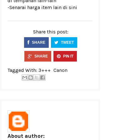
di
tempahan lain-lain
-Senarai harga item lain di
sini
Share this post:
SHARE
TWEET
SHARE
PIN IT
Tagged With:
3+++
Canon
About author: