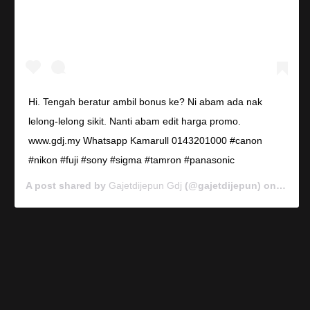
Hi. Tengah beratur ambil bonus ke? Ni abam ada nak
lelong-lelong sikit. Nanti abam edit harga promo.
www.gdj.my Whatsapp Kamarull 0143201000 #canon
#nikon #fuji #sony #sigma #tamron #panasonic
A post shared by
Gajetdijepun Gdj
(@gajetdijepun) on
Jan 7,