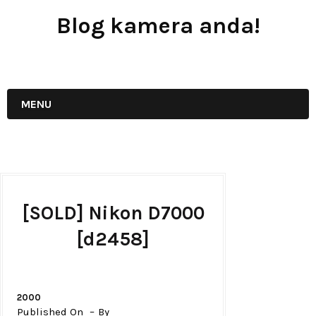
Blog kamera anda!
JUAL - BELI - SEWA PERALATAN KAMERA
MENU
[SOLD] Nikon D7000
[d2458]
2000
Published On
By