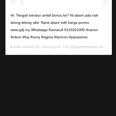
Hi. Tengah beratur ambil bonus ke? Ni abam ada nak
lelong-lelong sikit. Nanti abam edit harga promo.
www.gdj.my Whatsapp Kamarull 0143201000 #canon
#nikon #fuji #sony #sigma #tamron #panasonic
A post shared by
Gajetdijepun Gdj
(@gajetdijepun) on
Jan 7,