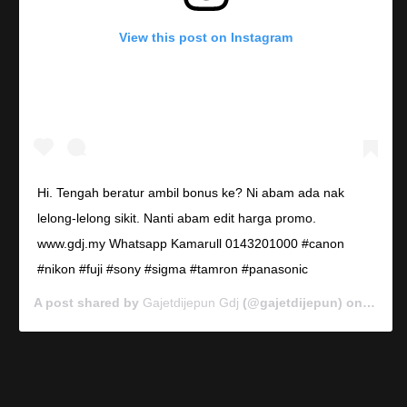
View this post on Instagram
Hi. Tengah beratur ambil bonus ke? Ni abam ada nak
lelong-lelong sikit. Nanti abam edit harga promo.
www.gdj.my Whatsapp Kamarull 0143201000 #canon
#nikon #fuji #sony #sigma #tamron #panasonic
A post shared by
Gajetdijepun Gdj
(@gajetdijepun) on
Jan 7,