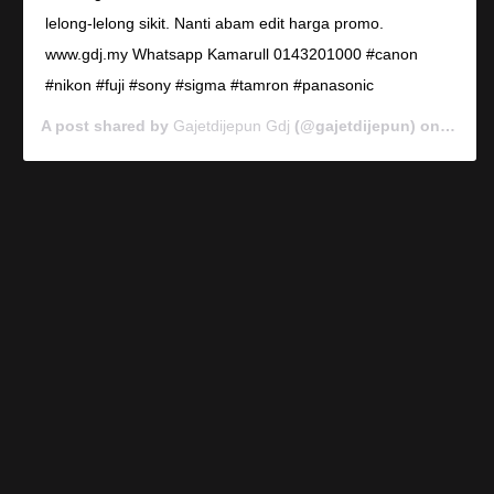
lelong-lelong sikit. Nanti abam edit harga promo.
www.gdj.my Whatsapp Kamarull 0143201000 #canon
#nikon #fuji #sony #sigma #tamron #panasonic
A post shared by
Gajetdijepun Gdj
(@gajetdijepun) on
Jan 7,