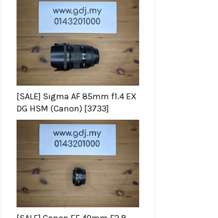
[SALE] Sigma AF 85mm f1.4 EX
DG HSM (Canon) [3733]
[SALE] Canon EF 40mm F2.8