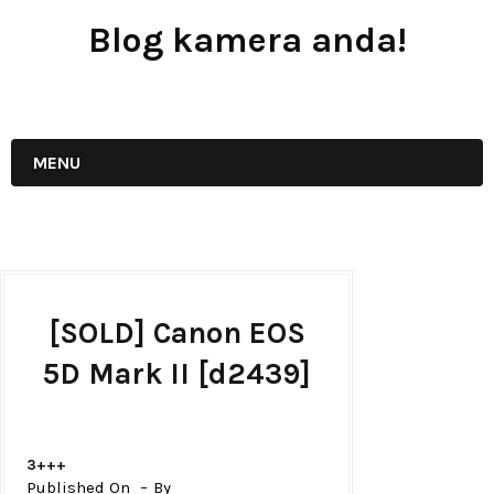
Blog kamera anda!
JUAL - BELI - SEWA PERALATAN KAMERA
MENU
[SOLD] Canon EOS
5D Mark II [d2439]
3+++
Published On
By