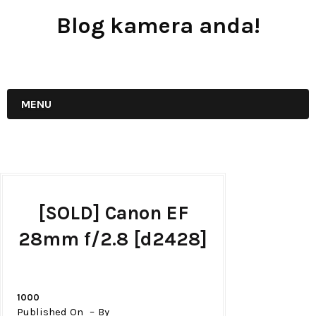
Blog kamera anda!
JUAL - BELI - SEWA PERALATAN KAMERA
MENU
[SOLD] Canon EF
28mm f/2.8 [d2428]
1000
Published On
By