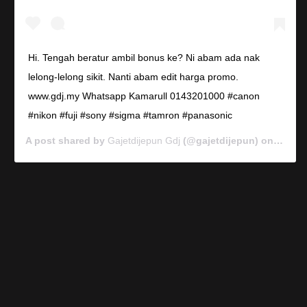
Hi. Tengah beratur ambil bonus ke? Ni abam ada nak
lelong-lelong sikit. Nanti abam edit harga promo.
www.gdj.my Whatsapp Kamarull 0143201000 #canon
#nikon #fuji #sony #sigma #tamron #panasonic
A post shared by
Gajetdijepun Gdj
(@gajetdijepun) on
Jan 7,