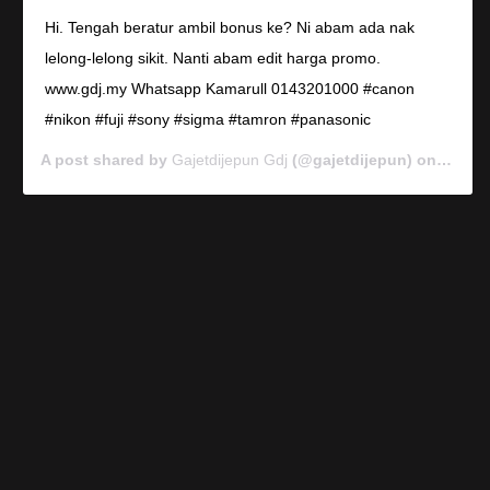
Hi. Tengah beratur ambil bonus ke? Ni abam ada nak
lelong-lelong sikit. Nanti abam edit harga promo.
www.gdj.my Whatsapp Kamarull 0143201000 #canon
#nikon #fuji #sony #sigma #tamron #panasonic
A post shared by
Gajetdijepun Gdj
(@gajetdijepun) on
Jan 7,