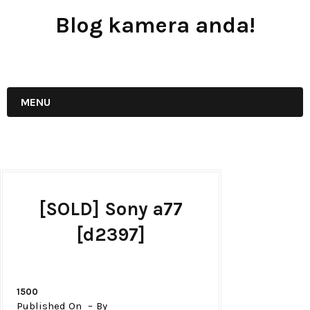
Blog kamera anda!
JUAL - BELI - SEWA PERALATAN KAMERA
MENU
[SOLD] Sony a77
[d2397]
1500
Published On
By