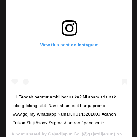
View this post on Instagram
Hi. Tengah beratur ambil bonus ke? Ni abam ada nak
lelong-lelong sikit. Nanti abam edit harga promo.
www.gdj.my Whatsapp Kamarull 0143201000 #canon
#nikon #fuji #sony #sigma #tamron #panasonic
A post shared by
Gajetdijepun Gdj
(@gajetdijepun) on
Jan 7,