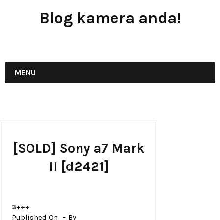
Blog kamera anda!
JUAL - BELI - SEWA PERALATAN KAMERA
MENU
[SOLD] Sony a7 Mark
II [d2421]
3+++
Published On
By