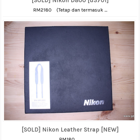
[SOLD] Nikon D800 [d3701]
RM2180 (Tetap dan termasuk ...
[SOLD] Nikon Leather Strap [NEW]
RM180 ...