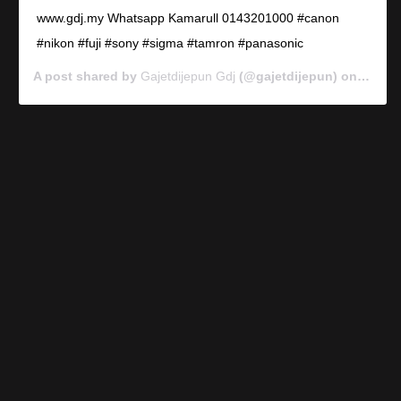
www.gdj.my Whatsapp Kamarull 0143201000 #canon
#nikon #fuji #sony #sigma #tamron #panasonic
A post shared by
Gajetdijepun Gdj
(@gajetdijepun) on
Jan 7,