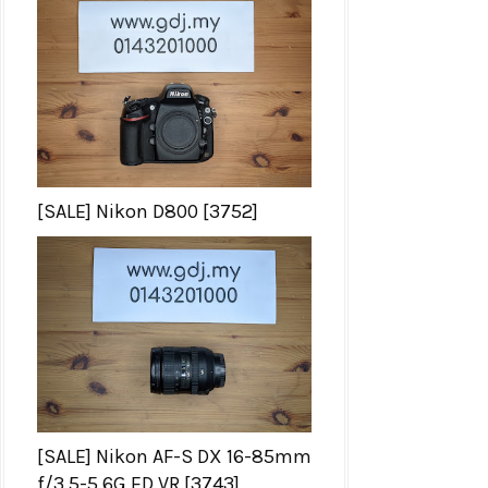
[SALE] Nikon D800 [3752]
[SALE] Nikon AF-S DX 16-85mm
f/3.5-5.6G ED VR [3743]