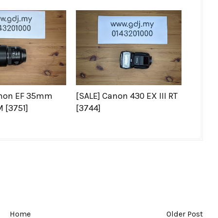
anon EF 35mm
[SALE] Canon 430 EX III RT
M [3751]
[3744]
Home
Older Post