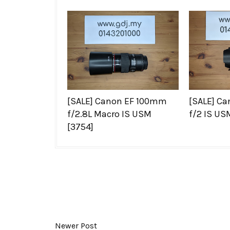
[SALE] Canon EF 100mm
[SALE] C
f/2.8L Macro IS USM
f/2 IS US
[3754]
Newer Post