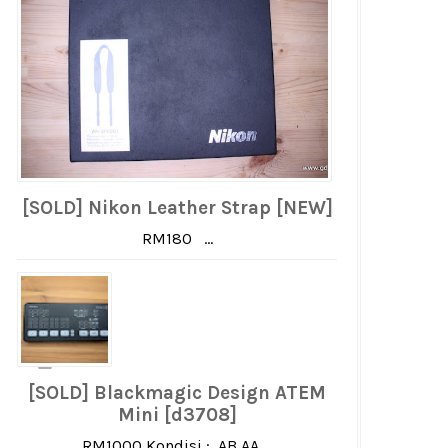
[SOLD] Nikon Leather Strap [NEW]
RM180 ...
[SOLD] Blackmagic Design ATEM
Mini [d3708]
RM1000 Kondisi : AB AA ...