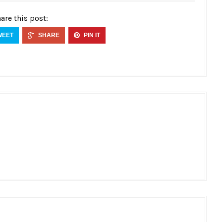
are this post:
WEET
SHARE
PIN IT