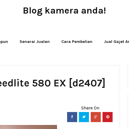
Blog kamera anda!
JUAL - BELI - SEWA PERALATAN KAMERA
Jepun
Senarai Jualan
Cara Pembelian
Jual Gajet 
edlite 580 EX [d2407]