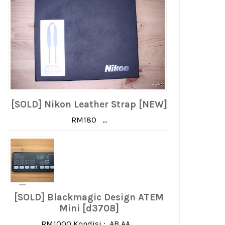
[SOLD] Nikon Leather Strap [NEW]
RM180 ...
[SOLD] Blackmagic Design ATEM
Mini [d3708]
RM1000 Kondisi : AB AA ...