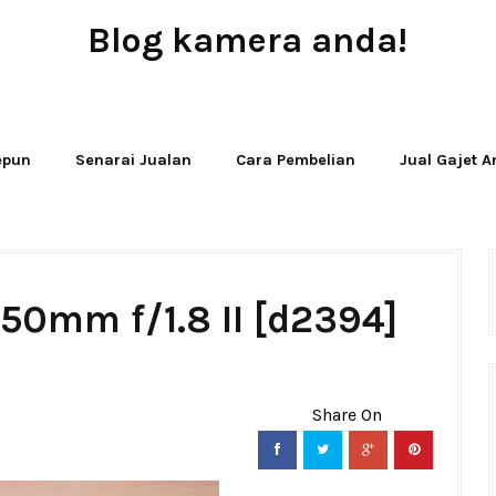
Blog kamera anda!
JUAL - BELI - SEWA PERALATAN KAMERA
Jepun
Senarai Jualan
Cara Pembelian
Jual Gajet 
50mm f/1.8 II [d2394]