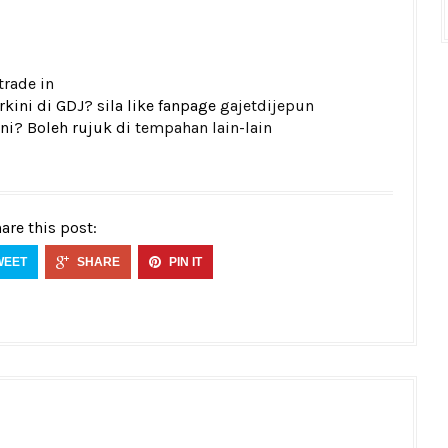
trade in
kini di GDJ? sila like fanpage
gajetdijepun
ni? Boleh rujuk di
tempahan lain-lain
are this post:
WEET
SHARE
PIN IT