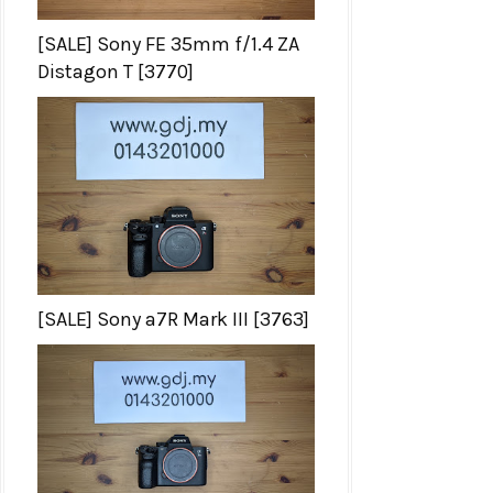
[SALE] Sony FE 35mm f/1.4 ZA
Distagon T [3770]
[SALE] Sony a7R Mark III [3763]