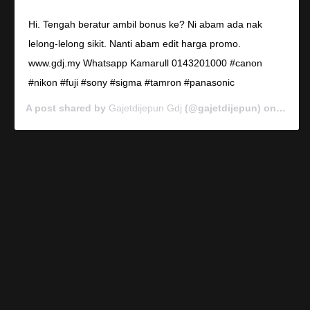
Hi. Tengah beratur ambil bonus ke? Ni abam ada nak
lelong-lelong sikit. Nanti abam edit harga promo.
www.gdj.my Whatsapp Kamarull 0143201000 #canon
#nikon #fuji #sony #sigma #tamron #panasonic
A post shared by
Gajetdijepun Gdj
(@gajetdijepun) on
Jan 7,