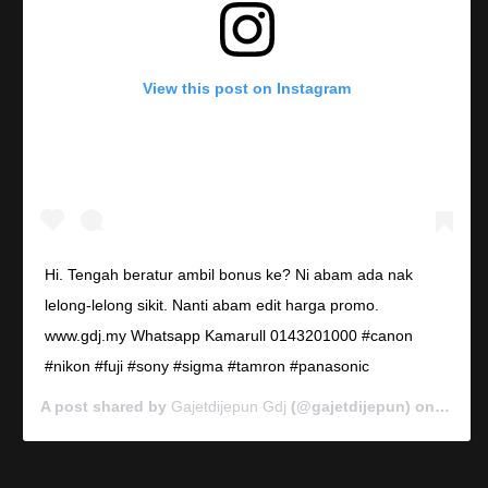
View this post on Instagram
Hi. Tengah beratur ambil bonus ke? Ni abam ada nak
lelong-lelong sikit. Nanti abam edit harga promo.
www.gdj.my Whatsapp Kamarull 0143201000 #canon
#nikon #fuji #sony #sigma #tamron #panasonic
A post shared by
Gajetdijepun Gdj
(@gajetdijepun) on
Jan 7,