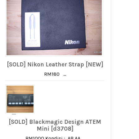
[SOLD] Nikon Leather Strap [NEW]
RM180 ...
[SOLD] Blackmagic Design ATEM
Mini [d3708]
RM1000 Kondisi : AB AA ...