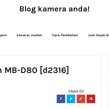
Blog kamera anda!
JUAL - BELI - SEWA PERALATAN KAMERA
Jepun
Senarai Jualan
Cara Pembelian
Jual Gajet 
n MB-D80 [d2316]