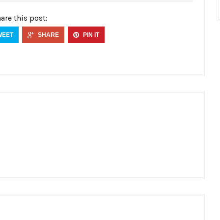
are this post:
WEET
SHARE
PIN IT