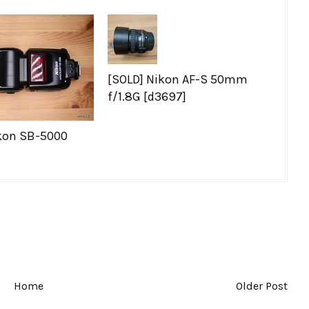
[SOLD] Nikon AF-S 50mm
f/1.8G [d3697]
kon SB-5000
Home
Older Post