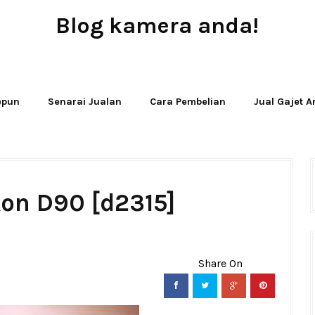
Blog kamera anda!
JUAL - BELI - SEWA PERALATAN KAMERA
Jepun
Senarai Jualan
Cara Pembelian
Jual Gajet 
kon D90 [d2315]