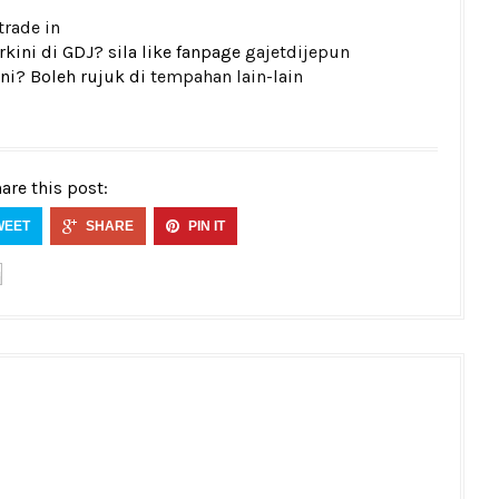
trade in
kini di GDJ? sila like fanpage
gajetdijepun
ni? Boleh rujuk di
tempahan lain-lain
are this post:
WEET
SHARE
PIN IT