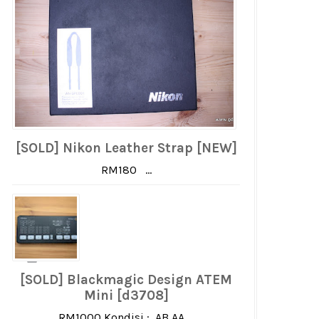
[SOLD] Nikon Leather Strap [NEW]
RM180 ...
[SOLD] Blackmagic Design ATEM
Mini [d3708]
RM1000 Kondisi : AB AA ...