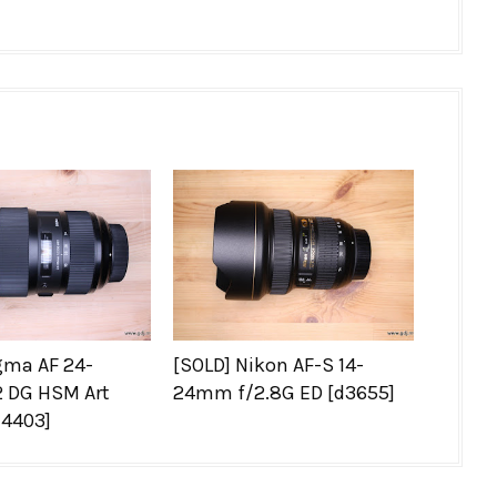
gma AF 24-
[SOLD] Nikon AF-S 14-
 DG HSM Art
24mm f/2.8G ED [d3655]
a4403]