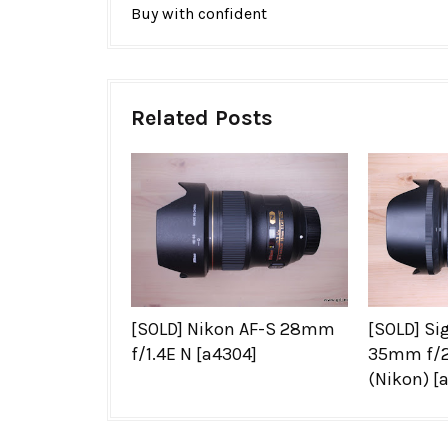
Buy with confident
Related Posts
[SOLD] Nikon AF-S 28mm
[SOLD] Si
f/1.4E N [a4304]
35mm f/2
(Nikon) [