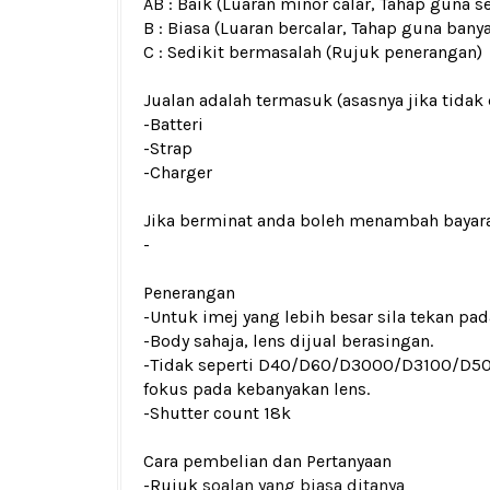
AB : Baik (Luaran minor calar, Tahap guna s
B : Biasa (Luaran bercalar, Tahap guna bany
C : Sedikit bermasalah (Rujuk penerangan)
Jualan adalah termasuk (asasnya jika tidak 
-Batteri
-Strap
-Charger
Jika berminat anda boleh menambah bayar
-
Penerangan
-Untuk imej yang lebih besar sila tekan p
-Body sahaja, lens dijual berasingan.
-Tidak seperti D40/D60/D3000/D3100/D
fokus pada kebanyakan lens.
-Shutter count 18k
Cara pembelian dan Pertanyaan
-Rujuk
soalan yang biasa ditanya