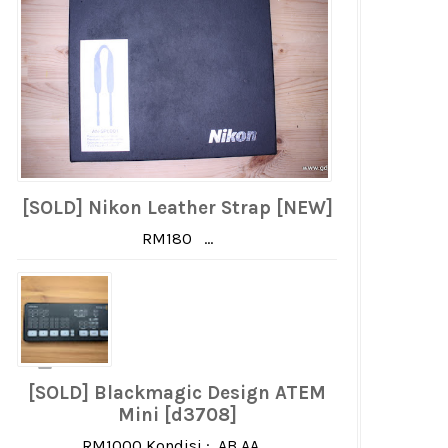
[SOLD] Nikon Leather Strap [NEW]
RM180 ...
[SOLD] Blackmagic Design ATEM
Mini [d3708]
RM1000 Kondisi : AB AA ...