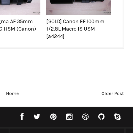
igma AF 35mm
[SOLD] Canon EF 100mm
 DG HSM (Canon)
f/2.8L Macro IS USM
[a4244]
Home
Older Post