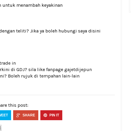
n
untuk menambah keyakinan
gan teliti? Jika ya boleh hubungi saya disini
trade in
kini di GDJ? sila like fanpage
gajetdijepun
ni? Boleh rujuk di
tempahan lain-lain
are this post:
WEET
SHARE
PIN IT