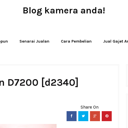
Blog kamera anda!
JUAL - BELI - SEWA PERALATAN KAMERA
Jepun
Senarai Jualan
Cara Pembelian
Jual Gajet 
on D7200 [d2340]