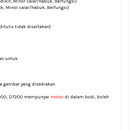
edikit, Minor calar/habuk, Berfungsi)
ak, Minor calar/habuk, Berfungsi)
ditulis tidak disertakan)
an untuk
ada gambar yang disediakan
5000, D7200 mempunyai
motor
di dalam bodi, boleh