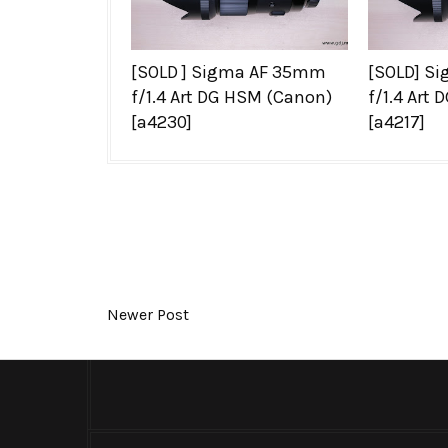
[SOLD ] Sigma AF 35mm
[SOLD] S
f/1.4 Art DG HSM (Canon)
f/1.4 Art
[a4230]
[a4217]
Newer Post