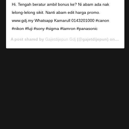
Hi. Tengah beratur ambil bonus ke? Ni abam ada nak
lelong-lelong sikit. Nanti abam edit harga promo.
www.gdj.my Whatsapp Kamarull 0143201000 #canon
#nikon #fuji #sony #sigma #tamron #panasonic
A post shared by
Gajetdijepun Gdj
(@gajetdijepun) on
Jan 7,