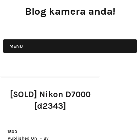
Blog kamera anda!
JUAL - BELI - SEWA PERALATAN KAMERA
MENU
[SOLD] Nikon D7000
[d2343]
1500
Published On
By