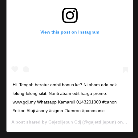
View this post on Instagram
Hi. Tengah beratur ambil bonus ke? Ni abam ada nak
lelong-lelong sikit. Nanti abam edit harga promo.
www.gdj.my Whatsapp Kamarull 0143201000 #canon
#nikon #fuji #sony #sigma #tamron #panasonic
A post shared by
Gajetdijepun Gdj
(@gajetdijepun) on
Jan 7,