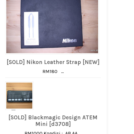
[SOLD] Nikon Leather Strap [NEW]
RM180 ...
[SOLD] Blackmagic Design ATEM
Mini [d3708]
RM1000 Kondisi : AB AA ...