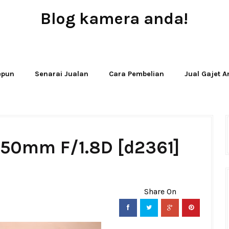
Blog kamera anda!
JUAL - BELI - SEWA PERALATAN KAMERA
Jepun
Senarai Jualan
Cara Pembelian
Jual Gajet 
 50mm F/1.8D [d2361]