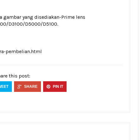
ada gambar yang disediakan-Prime lens
3000/D3100/D5000/D5100.
ra-pembelian.html
are this post:
WEET
SHARE
PIN IT