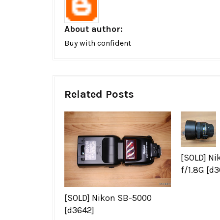
About author:
Buy with confident
Related Posts
[SOLD] N
f/1.8G [d
[SOLD] Nikon SB-5000
[d3642]