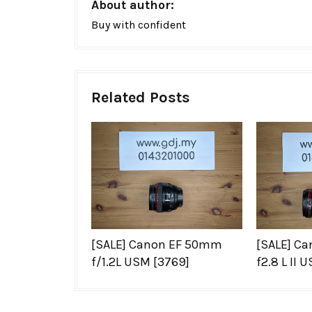
About author:
Buy with confident
Related Posts
[SALE] Canon EF 50mm
[SALE] C
f/1.2L USM [3769]
f2.8 L II 