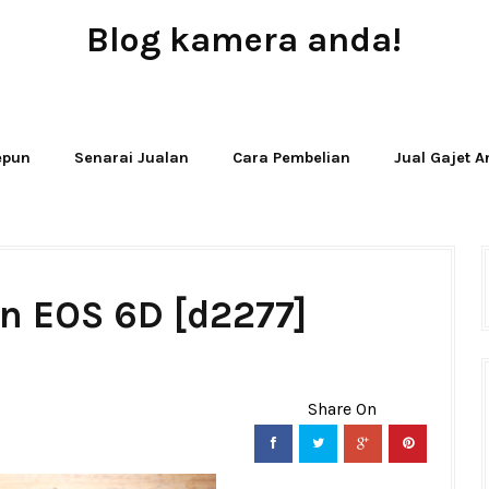
Blog kamera anda!
JUAL - BELI - SEWA PERALATAN KAMERA
Jepun
Senarai Jualan
Cara Pembelian
Jual Gajet 
n EOS 6D [d2277]