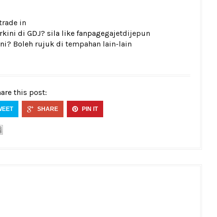
trade in
ini di GDJ? sila like fanpage
gajetdijepun
ni? Boleh rujuk di
tempahan lain-lain
are this post:
WEET
SHARE
PIN IT