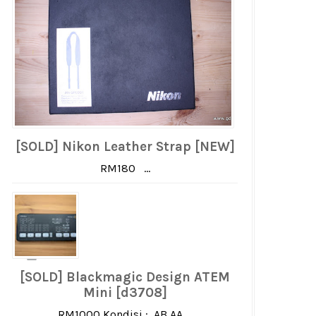
[SOLD] Nikon Leather Strap [NEW]
RM180 ...
[SOLD] Blackmagic Design ATEM
Mini [d3708]
RM1000 Kondisi : AB AA ...