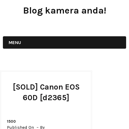
Blog kamera anda!
JUAL - BELI - SEWA PERALATAN KAMERA
MENU
[SOLD] Canon EOS
60D [d2365]
1500
Published On
By