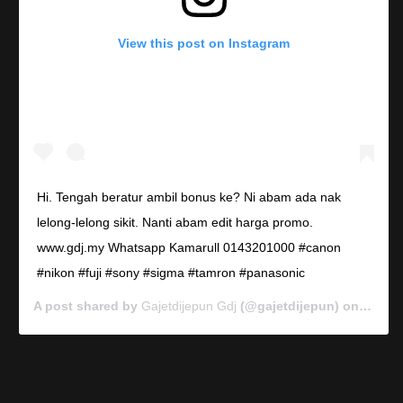
View this post on Instagram
Hi. Tengah beratur ambil bonus ke? Ni abam ada nak
lelong-lelong sikit. Nanti abam edit harga promo.
www.gdj.my Whatsapp Kamarull 0143201000 #canon
#nikon #fuji #sony #sigma #tamron #panasonic
A post shared by
Gajetdijepun Gdj
(@gajetdijepun) on
Jan 7,