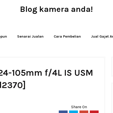
Blog kamera anda!
JUAL - BELI - SEWA PERALATAN KAMERA
Jepun
Senarai Jualan
Cara Pembelian
Jual Gajet 
 24-105mm f/4L IS USM
d2370]