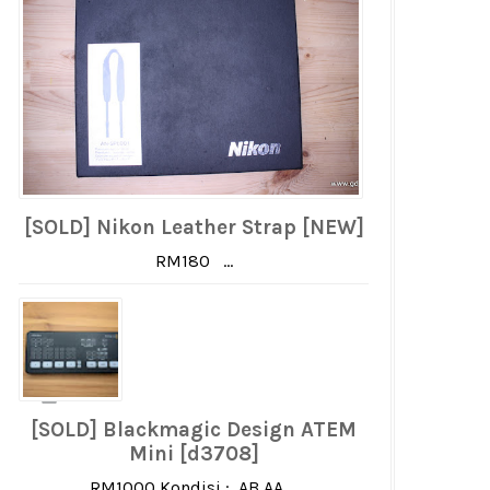
[SOLD] Nikon Leather Strap [NEW]
RM180 ...
[SOLD] Blackmagic Design ATEM
Mini [d3708]
RM1000 Kondisi : AB AA ...