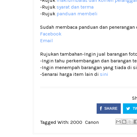
-Rujuk
maklumbalas dan komen pelangga
-Rujuk
syarat dan terma
-Rujuk
panduan membeli
Sudah membaca panduan dan penerangan den
Facebook
Email
Rujukan tambahan
-Ingin jual barangan fo
-Ingin tahu perkembangan dan barangan terk
-Ingin menempah barangan yang tiada di si
-Senarai harga item lain di
sini
Sh
SHARE
T
Tagged With:
2000
Canon