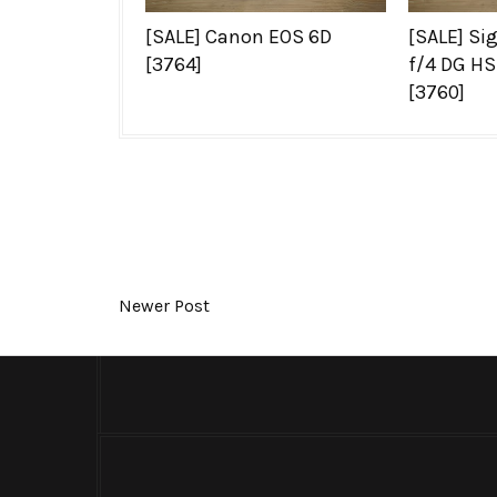
[SALE] Canon EOS 6D
[SALE] S
[3764]
f/4 DG HS
[3760]
Newer Post