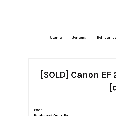
Utama
Jenama
Beli dari 
[SOLD] Canon EF
[
2000
Published On
By