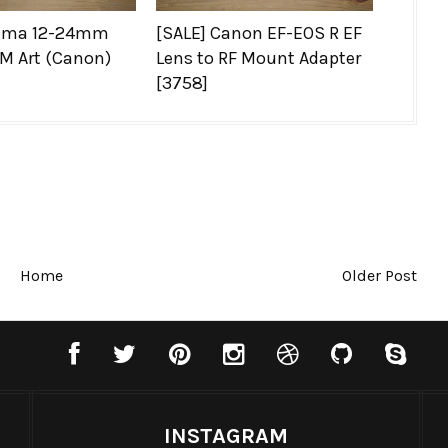
igma 12-24mm
[SALE] Canon EF-EOS R EF
M Art (Canon)
Lens to RF Mount Adapter
[3758]
Home
Older Post
INSTAGRAM