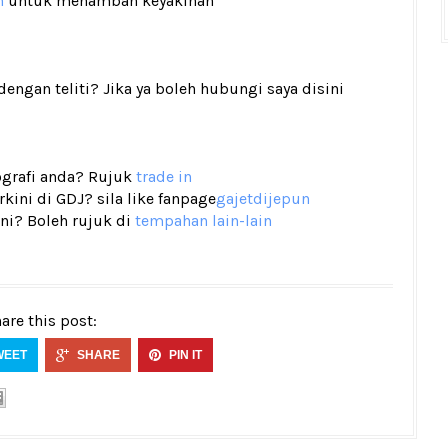
n
untuk menambah keyakinan
gan teliti? Jika ya boleh hubungi saya disini
tografi anda? Rujuk
trade in
ini di GDJ? sila like fanpage
gajetdijepun
ni? Boleh rujuk di
tempahan lain-lain
are this post:
WEET
SHARE
PIN IT