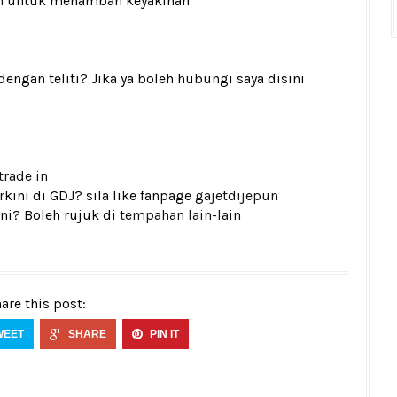
n
untuk menambah keyakinan
gan teliti? Jika ya boleh hubungi saya disini
trade in
kini di GDJ? sila like fanpage
gajetdijepun
ni? Boleh rujuk di
tempahan lain-lain
are this post:
WEET
SHARE
PIN IT