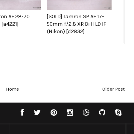
kon AF 28-70
[SOLD] Tamron SP AF 17-
 [a4221]
50mm f/2.8 XR Di II LD IF
(Nikon) [d2832]
Home
Older Post