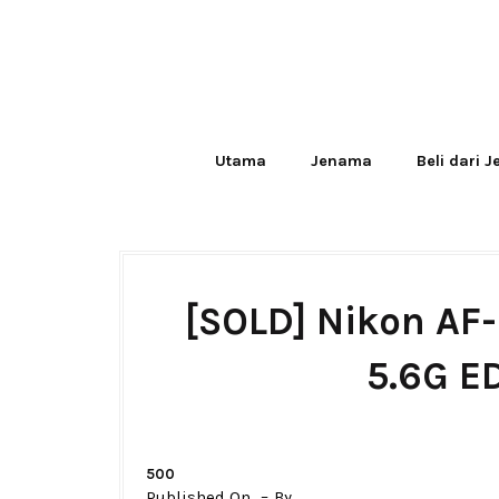
Utama
Jenama
Beli dari 
[SOLD] Nikon AF
5.6G E
500
Published On
By