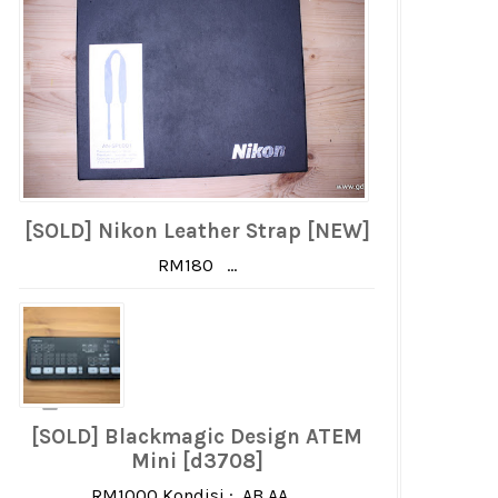
[SOLD] Nikon Leather Strap [NEW]
RM180 ...
[SOLD] Blackmagic Design ATEM
Mini [d3708]
RM1000 Kondisi : AB AA ...