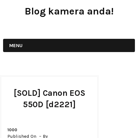
Blog kamera anda!
JUAL - BELI - SEWA PERALATAN KAMERA
MENU
[SOLD] Canon EOS
550D [d2221]
1000
Published On
By