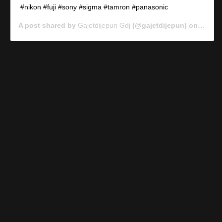
#nikon #fuji #sony #sigma #tamron #panasonic
A post shared by
Gajetdijepun Gdj
(@gajetdijepun) on
Jan 7,