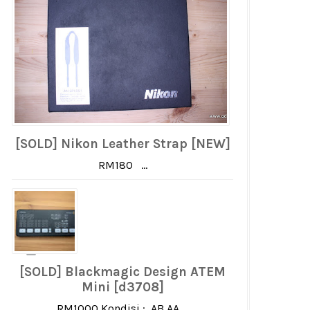
[SOLD] Nikon Leather Strap [NEW]
RM180 ...
[SOLD] Blackmagic Design ATEM
Mini [d3708]
RM1000 Kondisi : AB AA ...