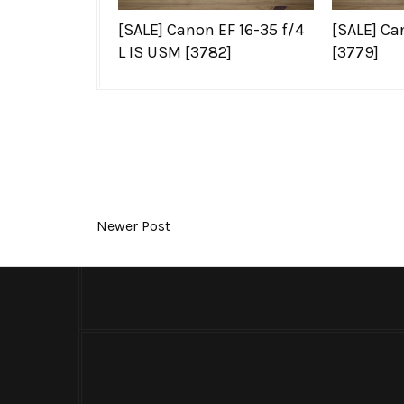
[SALE] Canon EF 16-35 f/4
[SALE] C
L IS USM [3782]
[3779]
Newer Post