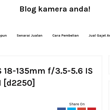
Blog kamera anda!
JUAL - BELI - SEWA PERALATAN KAMERA
Jepun
Senarai Jualan
Cara Pembelian
Jual Gajet 
 18-135mm f/3.5-5.6 IS
 [d2250]