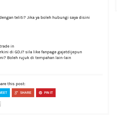
gan teliti? Jika ya boleh hubungi saya disini
trade in
kini di GDJ? sila like fanpage
gajetdijepun
ni? Boleh rujuk di
tempahan lain-lain
are this post:
WEET
SHARE
PIN IT