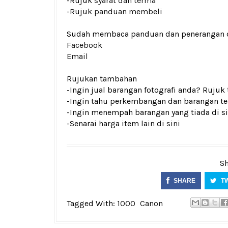
-Rujuk
syarat dan terma
-Rujuk
panduan membeli
Sudah membaca panduan dan penerangan den
Facebook
Email
Rujukan tambahan
-Ingin jual barangan fotografi anda? Rujuk
-Ingin tahu perkembangan dan barangan ter
-Ingin menempah barangan yang tiada di si
-Senarai harga item lain di
sini
Sh
SHARE
T
Tagged With:
1000
Canon