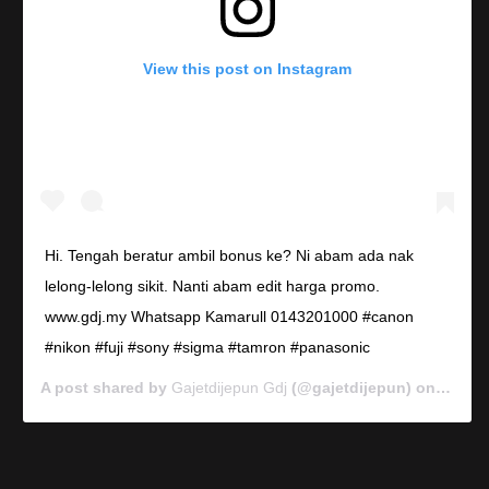
View this post on Instagram
Hi. Tengah beratur ambil bonus ke? Ni abam ada nak
lelong-lelong sikit. Nanti abam edit harga promo.
www.gdj.my Whatsapp Kamarull 0143201000 #canon
#nikon #fuji #sony #sigma #tamron #panasonic
A post shared by
Gajetdijepun Gdj
(@gajetdijepun) on
Jan 7,