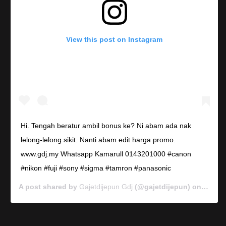
View this post on Instagram
Hi. Tengah beratur ambil bonus ke? Ni abam ada nak
lelong-lelong sikit. Nanti abam edit harga promo.
www.gdj.my Whatsapp Kamarull 0143201000 #canon
#nikon #fuji #sony #sigma #tamron #panasonic
A post shared by
Gajetdijepun Gdj
(@gajetdijepun) on
Jan 7,