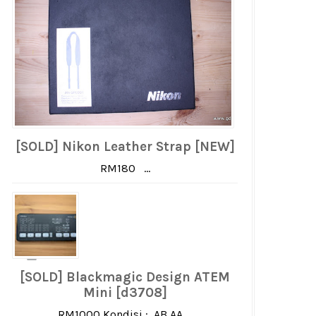
[SOLD] Nikon Leather Strap [NEW]
RM180 ...
[SOLD] Blackmagic Design ATEM
Mini [d3708]
RM1000 Kondisi : AB AA ...