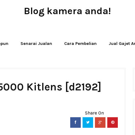
Blog kamera anda!
JUAL - BELI - SEWA PERALATAN KAMERA
Jepun
Senarai Jualan
Cara Pembelian
Jual Gajet 
5000 Kitlens [d2192]