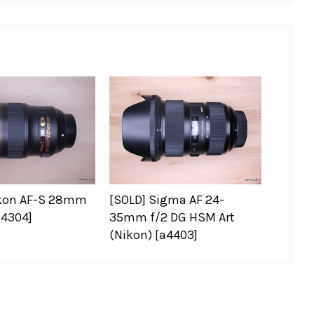
ikon AF-S 28mm
[SOLD] Sigma AF 24-
a4304]
35mm f/2 DG HSM Art
(Nikon) [a4403]