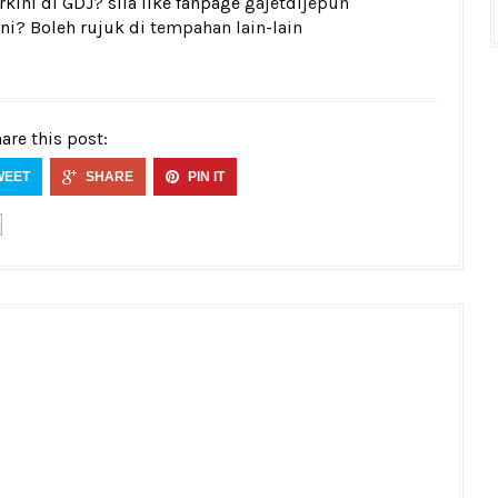
kini di GDJ? sila like fanpage
gajetdijepun
ni? Boleh rujuk di
tempahan lain-lain
are this post:
WEET
SHARE
PIN IT