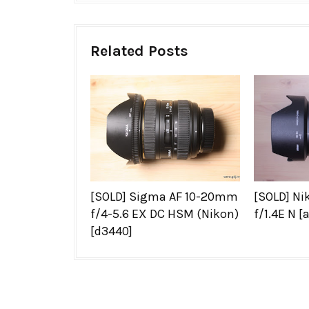
Related Posts
[SOLD] Sigma AF 10-20mm
[SOLD] N
f/4-5.6 EX DC HSM (Nikon)
f/1.4E N [
[d3440]