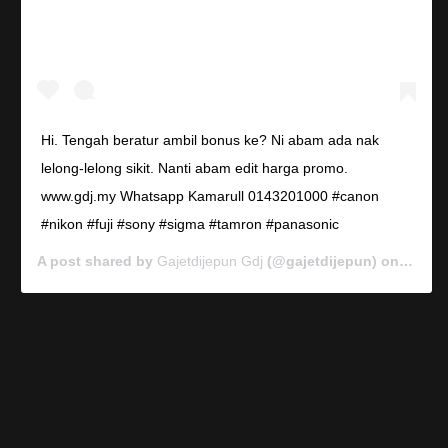
Hi. Tengah beratur ambil bonus ke? Ni abam ada nak
lelong-lelong sikit. Nanti abam edit harga promo.
www.gdj.my Whatsapp Kamarull 0143201000 #canon
#nikon #fuji #sony #sigma #tamron #panasonic
A post shared by
Gajetdijepun Gdj
(@gajetdijepun) on
Jan 7,