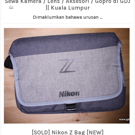
Sewa Kamera / Lens / Aksesori / Gopro di GDJ
|| Kuala Lumpur
Dimaklumkan bahawa urusan ...
[SOLD] Nikon Z Bag [NEW]