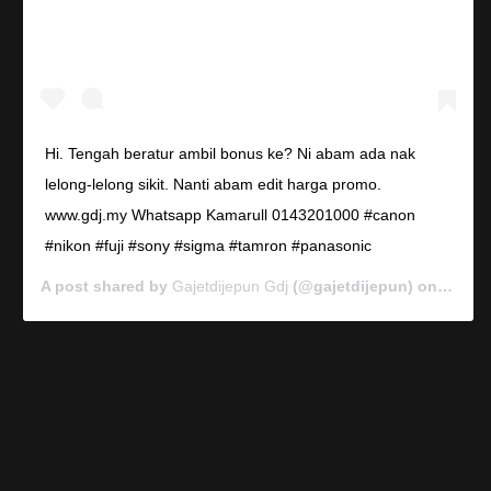
Hi. Tengah beratur ambil bonus ke? Ni abam ada nak
lelong-lelong sikit. Nanti abam edit harga promo.
www.gdj.my Whatsapp Kamarull 0143201000 #canon
#nikon #fuji #sony #sigma #tamron #panasonic
A post shared by
Gajetdijepun Gdj
(@gajetdijepun) on
Jan 7,