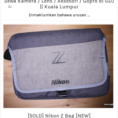
Sewa Kamera / Lens / Aksesori / Gopro di GDJ
|| Kuala Lumpur
Dimaklumkan bahawa urusan ...
[SOLD] Nikon Z Bag [NEW]