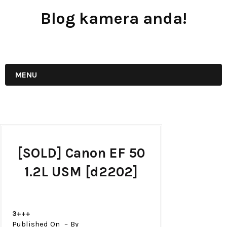
Blog kamera anda!
JUAL - BELI - SEWA PERALATAN KAMERA
MENU
[SOLD] Canon EF 50
1.2L USM [d2202]
3+++
Published On
By