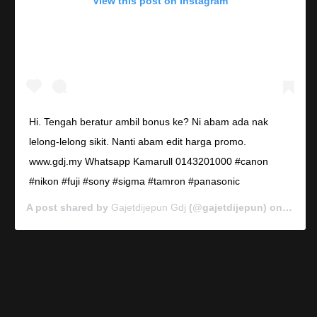
View this post on Instagram
Hi. Tengah beratur ambil bonus ke? Ni abam ada nak
lelong-lelong sikit. Nanti abam edit harga promo.
www.gdj.my Whatsapp Kamarull 0143201000 #canon
#nikon #fuji #sony #sigma #tamron #panasonic
A post shared by
Gajetdijepun Gdj
(@gajetdijepun) on
Jan 7,