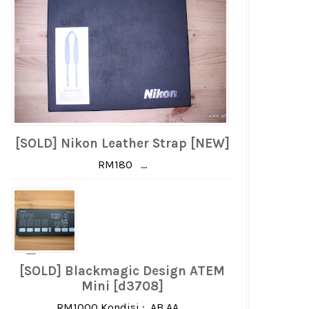
[SOLD] Nikon Leather Strap [NEW]
RM180 ...
[SOLD] Blackmagic Design ATEM
Mini [d3708]
RM1000 Kondisi : AB AA ...