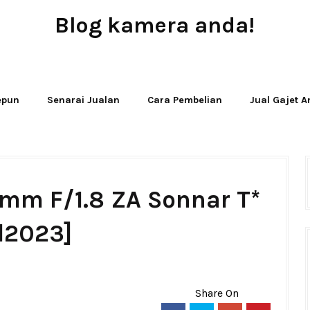
Blog kamera anda!
JUAL - BELI - SEWA PERALATAN KAMERA
Jepun
Senarai Jualan
Cara Pembelian
Jual Gajet 
5mm F/1.8 ZA Sonnar T*
d2023]