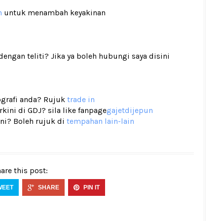
n
untuk menambah keyakinan
gan teliti? Jika ya boleh hubungi saya disini
tografi anda? Rujuk
trade in
ini di GDJ? sila like fanpage
gajetdijepun
ni? Boleh rujuk di
tempahan lain-lain
are this post:
WEET
SHARE
PIN IT