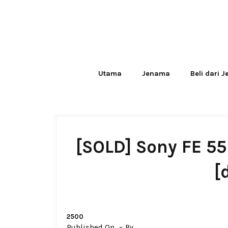
Utama
Jenama
Beli dari 
[SOLD] Sony FE 5
[
2500
Published On
By