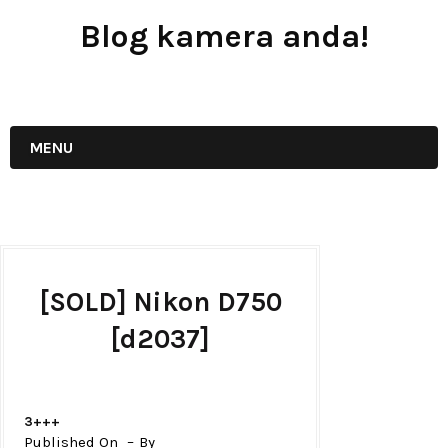
Blog kamera anda!
JUAL - BELI - SEWA PERALATAN KAMERA
MENU
[SOLD] Nikon D750
[d2037]
3+++
Published On
By