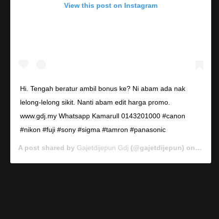
View this post on Instagram
Hi. Tengah beratur ambil bonus ke? Ni abam ada nak
lelong-lelong sikit. Nanti abam edit harga promo.
www.gdj.my Whatsapp Kamarull 0143201000 #canon
#nikon #fuji #sony #sigma #tamron #panasonic
A post shared by
Gajetdijepun Gdj
(@gajetdijepun) on
Jan 7,